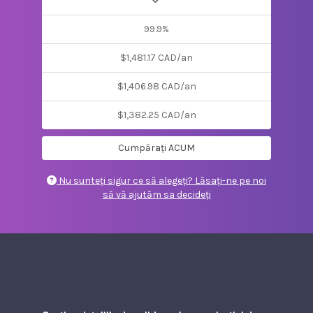
99.9%
$1,481.17 CAD/an
$1,406.98 CAD/an
$1,382.25 CAD/an
Cumpărați ACUM
Nu sunteți sigur ce să alegeți? Lăsați-ne pe noi
să vă ajutăm sa decideți