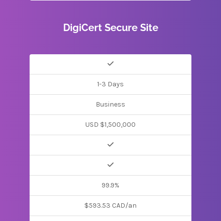
DigiCert Secure Site
1-3 Days
Business
USD $1,500,000
99.9%
$593.53 CAD/an