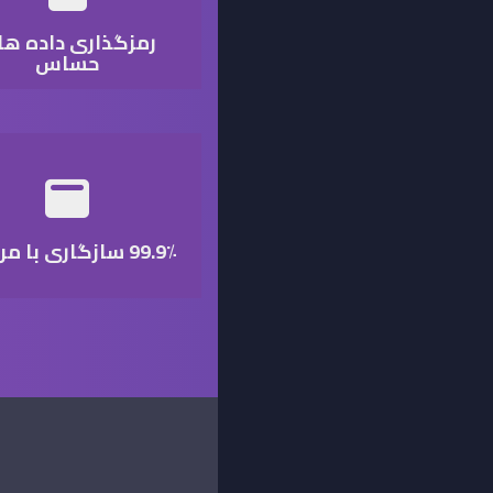
رمزگذاری داده ه
حساس
99.9٪ سازگاری با مرورگر