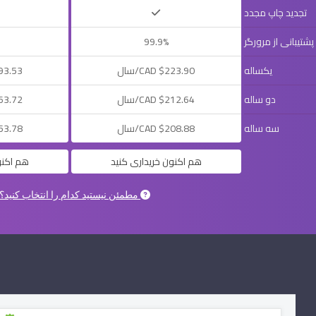
تجدید چاپ مجدد
پشتیبانی از مرورگر
99.9%
یکساله
$223.90 CAD/سال
$593.53 AD
دو ساله
$212.64 CAD/سال
$563.72 AD
سه ساله
$208.88 CAD/سال
$553.78 AD
هم اکنون خریداری کنید
هم اکنو
مطمئن نیستید کدام را انتخاب کنید؟