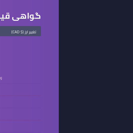
گواهی قیم
رم