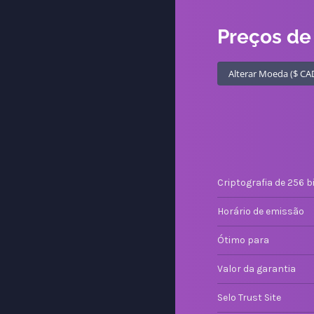
Preços de 
Criptografia de 256 b
Horário de emissão
Ótimo para
Valor da garantia
Selo Trust Site