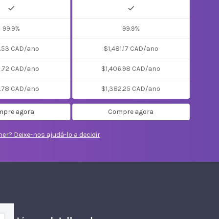
99.9%
99.9%
.53 CAD/ano
$1,481.17 CAD/ano
.72 CAD/ano
$1,406.98 CAD/ano
.78 CAD/ano
$1,382.25 CAD/ano
pre agora
Compre agora
er? Deixe-nos ajudá-lo a decidir