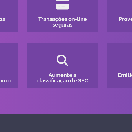
os
Transações on-line
Prov
seguras
Aumente a
Emiti
com o
classificação de SEO