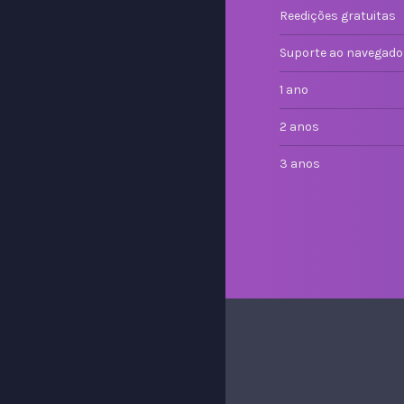
Reedições gratuitas
Suporte ao navegado
1 ano
2 anos
3 anos