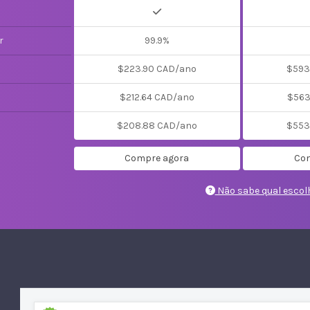
r
99.9%
$223.90 CAD/ano
$593
$212.64 CAD/ano
$563
$208.88 CAD/ano
$553
Compre agora
Com
Não sabe qual escolh