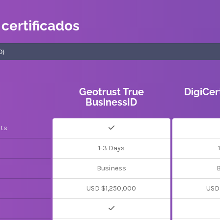
certificados
Geotrust True
DigiCer
BusinessID
its
1-3 Days
Business
USD $1,250,000
USD