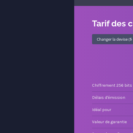
Tarif des c
Chiffrement 256 bits
Délais d'émission
Idéal pour
Valeur de garantie