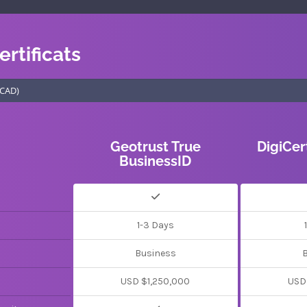
ertificats
Geotrust True
DigiCer
BusinessID
1-3 Days
Business
USD $1,250,000
USD