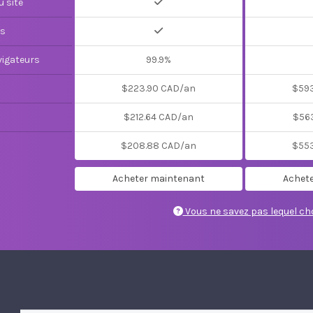
u site
es
vigateurs
99.9%
$223.90 CAD/an
$59
$212.64 CAD/an
$56
$208.88 CAD/an
$55
Acheter maintenant
Achet
Vous ne savez pas lequel cho