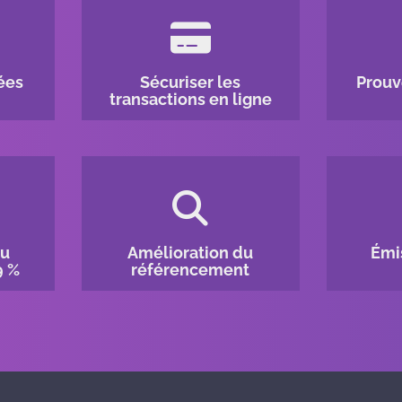
ées
Sécuriser les
Prouve
transactions en ligne
du
Amélioration du
Émis
9 %
référencement