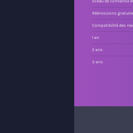
Sceau de confiance d
Réémissions gratuit
Compatibilité des na
1 an
2 ans
3 ans