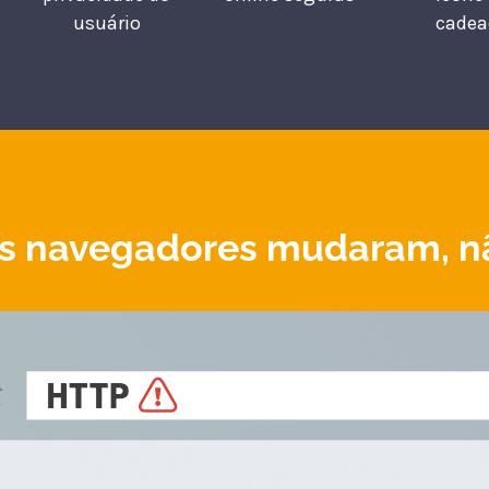
usuário
cadea
s navegadores mudaram, não