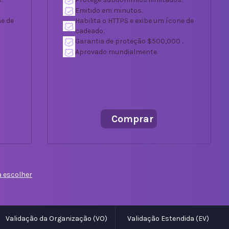
Emitido em minutos.
ne de
Habilita o HTTPS e exibe um ícone de
cadeado.
Garantia de proteção $500,000 .
Aprovado mundialmente.
Comprar
a escolher
Validação da Organização (VO)
Validação Estendida (EV)