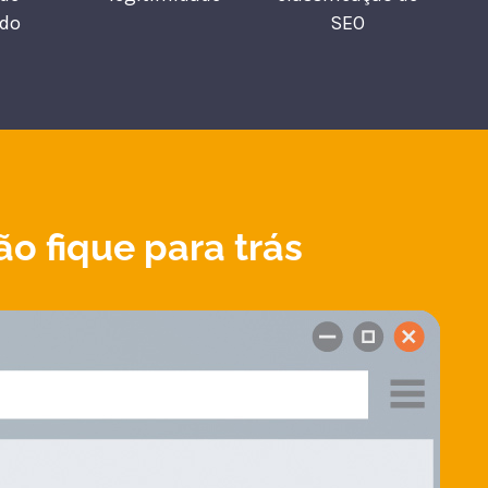
do
SEO
 fique para trás