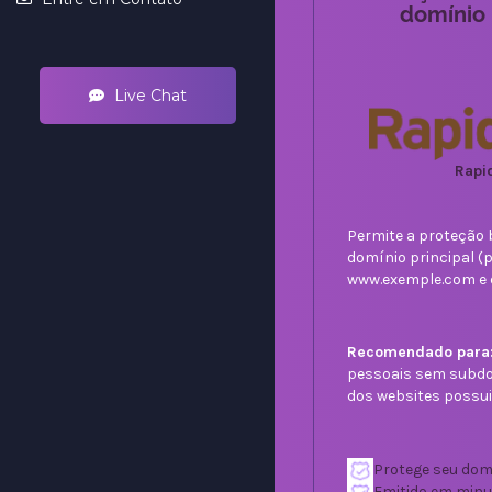
domínio 
Live Chat
Rapi
Permite a proteção 
domínio principal (
www.exemple.com e 
Recomendado para
pessoais sem subdom
dos websites possui
Protege seu domí
Emitido em minu