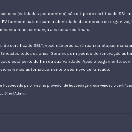
 básicos (validados por domínio)
são o tipo de certificado SSL m
e
EV
também autenticam a identidade da empresa ou organizaç
cionando mais confiança aos usuários finais.
 de certificado SSL*, você não precisará realizar etapas manuai
rtificados todos os anos. Geramos um pedido de renovação aut
icado está perto do fim da sua validade. Após o pagamento, con
isionaremos automaticamente o seu novo certificado.
tar hospedado pelo mesmo provedor de hospedagem que vendeu o certificado
 ou DirectAdmin.