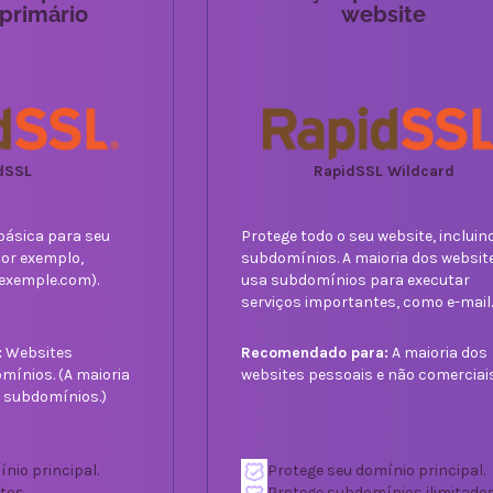
primário
website
dSSL
RapidSSL Wildcard
básica para seu
Protege todo o seu website, incluin
por exemplo,
subdomínios. A maioria dos websit
exemple.com).
usa subdomínios para executar
serviços importantes, como e-mail
:
Websites
Recomendado para:
A maioria dos
ínios. (A maioria
websites pessoais e não comerciais
 subdomínios.)
nio principal.
Protege seu domínio principal.
tos.
Protege subdomínios ilimitados