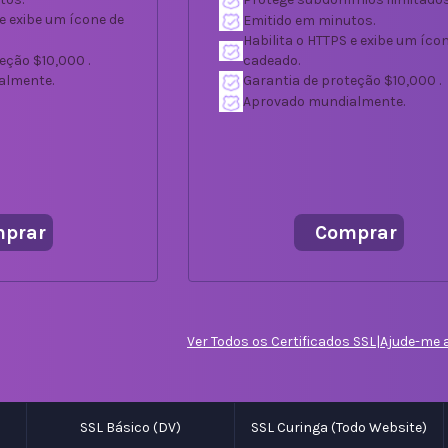
 e exibe um ícone de
Emitido em minutos.
Habilita o HTTPS e exibe um íco
eção $10,000 .
cadeado.
almente.
Garantia de proteção $10,000 .
Aprovado mundialmente.
prar
Comprar
Ver Todos os Certificados SSL
|
Ajude-me 
SSL Básico (DV)
SSL Curinga (Todo Website)