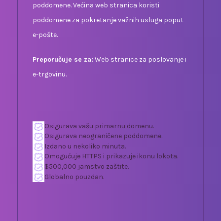
poddomene. Većina web stranica koristi
poddomene za pokretanje važnih usluga poput
e-pošte.
Preporučuje se za:
Web stranice za poslovanje i
e-trgovinu.
Osigurava vašu primarnu domenu.
Osigurava neograničene poddomene.
Izdano u nekoliko minuta.
Omogućuje HTTPS i prikazuje ikonu lokota.
$500,000 jamstvo zaštite.
Globalno pouzdan.