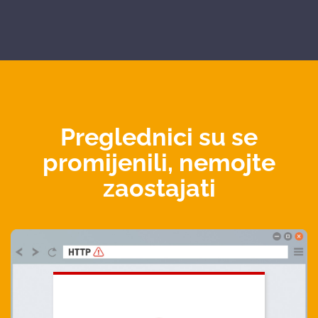
Preglednici su se
promijenili, nemojte
zaostajati