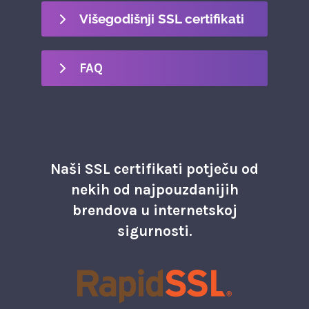
Višegodišnji SSL certifikati
FAQ
Naši SSL certifikati potječu od
nekih od najpouzdanijih
brendova u internetskoj
sigurnosti.