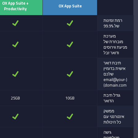
OX App Suite +
OX App Suite
Productivity
רמת זמינות
של 99.9%
מערכת
מובחרת של
מניעת ווירוסים
ודואר זבל
תיבת דואר
אישית בדומיין
שלכם
(email@your-
domain.com)
גודל תיבת
25GB
10GB
הדואר
ממשק
אינטרנטי עם
כל היכולות
גישה
מטלפונים