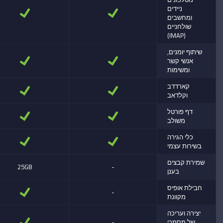
ניידים
ומחשבים
שולחניים
(IMAP)
שיתוף יומנים,
אנשי קשר
ומשימות
קארדדב
וקלדאב
דף פורטל
משולב
כלי הגירה
בשירות עצמי
שמירת קבצים
25GB
-
בענן
חבילת אופיס
-
מקוונת
יצירה ועריכה
של מסמכי
-